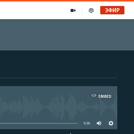
ЭФИР
EMBED
able
5:00