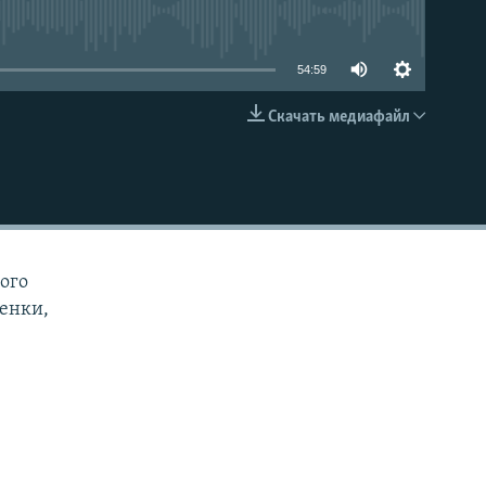
able
54:59
Скачать медиафайл
EMBED
ого
ценки,