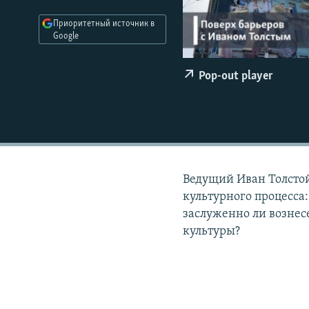
РАСПИСАНИЕ ВЕЩАНИЯ
Приоритетный источник в
ПОДПИШИТЕСЬ НА РАССЫЛКУ
Google
Pop-out player
Ведущий Иван Толстой
культурного процесса
заслуженно ли вознес
культуры?