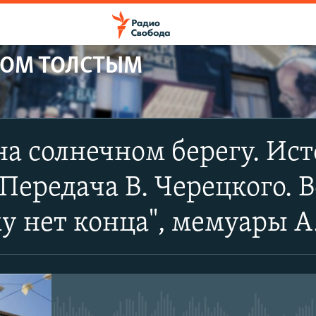
НОМ ТОЛСТЫМ
ПОДПИСАТЬСЯ
а солнечном берегу. Ис
YouTube
Передача В. Черецкого. Во
Подписаться
 нет конца", мемуары А.