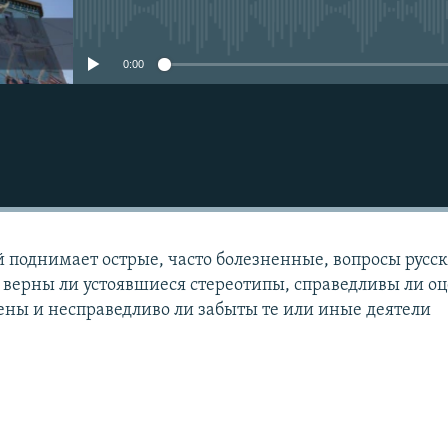
No media source currently avail
0:00
 поднимает острые, часто болезненные, вопросы русск
: верны ли устоявшиеся стереотипы, справедливы ли о
ены и несправедливо ли забыты те или иные деятели