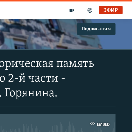
ЭФИР
Подписаться
торическая память
 2-й части -
 Горянина.
EMBED