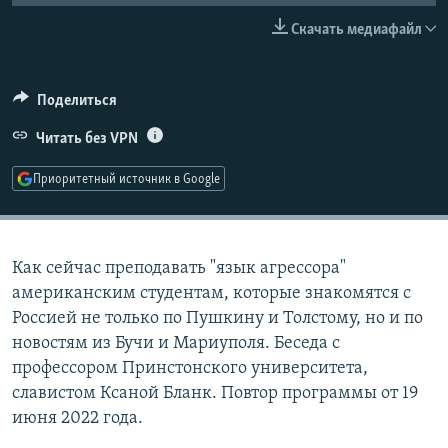
РАСПИСАНИЕ ВЕЩАНИЯ
Скачать медиафайл
ПОДПИШИТЕСЬ НА РАССЫЛКУ
Поделиться
СОЦИАЛЬНЫЕ СЕТИ
Читать без VPN
Приоритетный источник в Google
Все сайты РСЕ/РС
Как сейчас преподавать "язык агрессора"
американским студентам, которые знакомятся с
Россией не только по Пушкину и Толстому, но и по
новостям из Бучи и Мариуполя. Беседа с
профессором Принстонского университета,
славистом Ксаной Бланк. Повтор программы от 19
июня 2022 года.