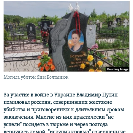
РАСПИСАНИЕ ВЕЩАНИЯ
ПОДПИШИТЕСЬ НА РАССЫЛКУ
СОЦИАЛЬНЫЕ СЕТИ
Все сайты РСЕ/РС
Могила убитой Яны Болтынюк
За участие в войне в Украине Владимир Путин
помиловал россиян, совершивших жестокие
убийства и приговоренных к длительным срокам
заключения. Многие из них практически "не
успели" посидеть в тюрьме и через полгода
вернулись домой, "искупив кровью" совершенные