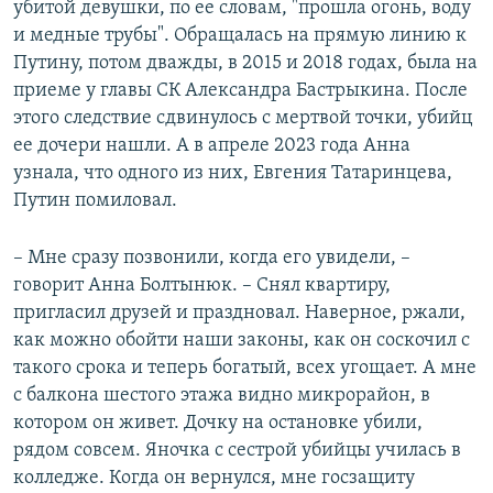
убитой девушки, по ее словам, "прошла огонь, воду
и медные трубы". Обращалась на прямую линию к
Путину, потом дважды, в 2015 и 2018 годах, была на
приеме у главы СК Александра Бастрыкина. После
этого следствие сдвинулось с мертвой точки, убийц
ее дочери нашли. А в апреле 2023 года Анна
узнала, что одного из них, Евгения Татаринцева,
Путин помиловал.
– Мне сразу позвонили, когда его увидели, –
говорит Анна Болтынюк. – Снял квартиру,
пригласил друзей и праздновал. Наверное, ржали,
как можно обойти наши законы, как он соскочил с
такого срока и теперь богатый, всех угощает. А мне
с балкона шестого этажа видно микрорайон, в
котором он живет. Дочку на остановке убили,
рядом совсем. Яночка с сестрой убийцы училась в
колледже. Когда он вернулся, мне госзащиту