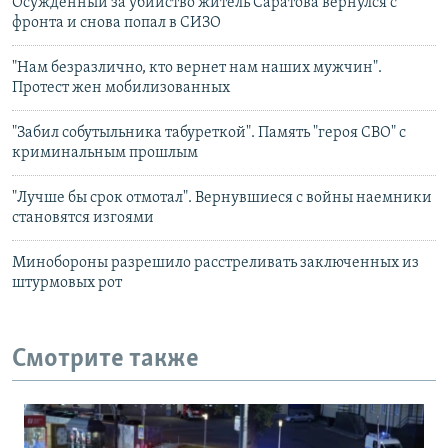
Осужденный за убийство житель Саратова вернулся с
фронта и снова попал в СИЗО
"Нам безразлично, кто вернет нам наших мужчин".
Протест жен мобилизованных
"Забил собутыльника табуреткой". Память "героя СВО" с
криминальным прошлым
"Лучше бы срок отмотал". Вернувшиеся с войны наемники
становятся изгоями
Минобороны разрешило расстреливать заключенных из
штурмовых рот
Смотрите также