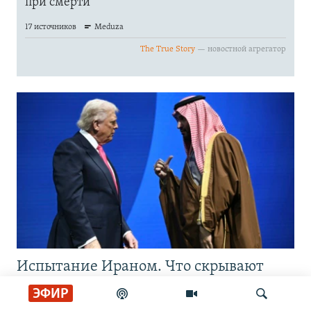
Испытание Ираном. Что скрывают
улыбки Трампа и принца Мухаммеда
ЭФИР