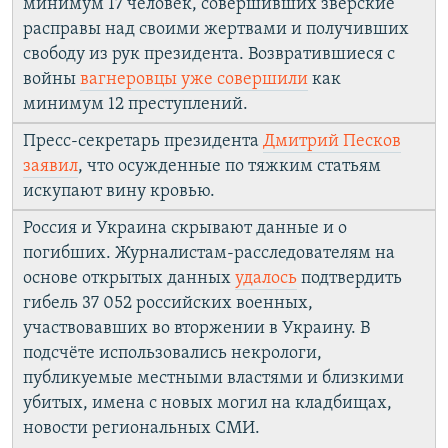
минимум 17 человек, совершивших зверские
расправы над своими жертвами и получивших
свободу из рук президента. Возвратившиеся с
войны
вагнеровцы уже совершили
как
минимум 12 преступлений.
Пресс-секретарь президента
Дмитрий Песков
заявил
, что осужденные по тяжким статьям
искупают вину кровью.
Россия и Украина скрывают данные и о
погибших. Журналистам-расследователям на
основе открытых данных
удалось
подтвердить
гибель 37 052 российских военных,
участвовавших во вторжении в Украину. В
подсчёте использовались некрологи,
публикуемые местными властями и близкими
убитых, имена с новых могил на кладбищах,
новости региональных СМИ.