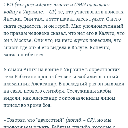
СВО
(так российские власти и СМИ называют
войну в Украине. – СР
) те, кто участвовал в поисках
Яночки. Они там, а этот шакал здесь гуляет. С него
снята судимость, и он герой. Мне уполномоченный
по правам человека сказал, что нет его в Калуге, что
он в Москве. Они что, на него жучок повесили, что
знают, где он? Я его видела в Калуге. Конечно,
могла ошибиться.
У самой Анны на войне в Украине в окрестностях
села Работино пропал без вести мобилизованный
племянник Александр. В последний раз он выходил
на связь первого сентября. Сослуживцы якобы
видели, как Александр с окровавленным лицом
присел во время боя.
– Говорят, что "двухсотый"
(погиб. – СР)
, но мы
продолжаем искать. Ребятам спасибо, которые с