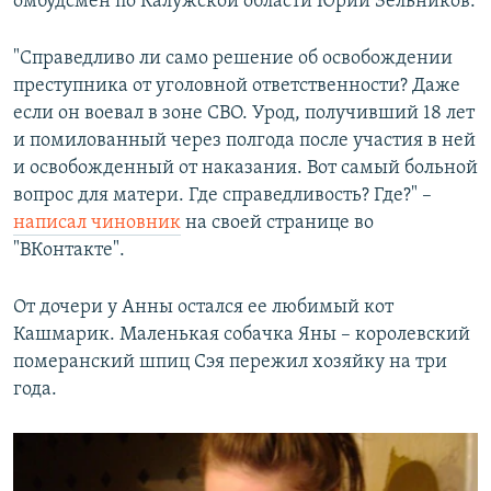
омбудсмен по Калужской области Юрий Зельников.
"Справедливо ли само решение об освобождении
преступника от уголовной ответственности? Даже
если он воевал в зоне СВО. Урод, получивший 18 лет
и помилованный через полгода после участия в ней
и освобожденный от наказания. Вот самый больной
вопрос для матери. Где справедливость? Где?" –
написал чиновник
на своей странице во
"ВКонтакте".
От дочери у Анны остался ее любимый кот
Кашмарик. Маленькая собачка Яны – королевский
померанский шпиц Сэя пережил хозяйку на три
года.