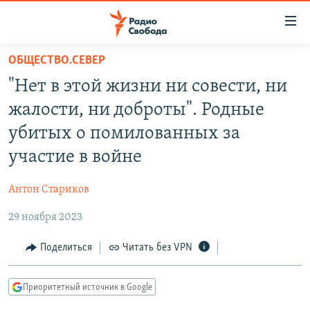
Ссылки
для
упрощенного
ОБЩЕСТВО.СЕВЕР
ПРОГРАММЫ
доступа
"Нет в этой жизни ни совести, ни
ПОДКАСТЫ
Вернуться
жалости, ни доброты". Родные
к
АВТОРСКИЕ ПРОЕКТЫ
убитых о помилованных за
основному
ЦИТАТЫ СВОБОДЫ
содержанию
участие в войне
Вернутся
МНЕНИЯ
к
Антон Стариков
КУЛЬТУРА
главной
29 ноября 2023
навигации
IDEL.РЕАЛИИ
Вернутся
КАВКАЗ.РЕАЛИИ
Поделиться
Читать без VPN
к
СЕВЕР.РЕАЛИИ
поиску
Приоритетный источник в Google
СИБИРЬ.РЕАЛИИ