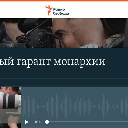
ПОДПИСАТЬСЯ
ый гарант монархии
Apple Podcasts
CastBox
Подписаться
No media source currently avail
0:00