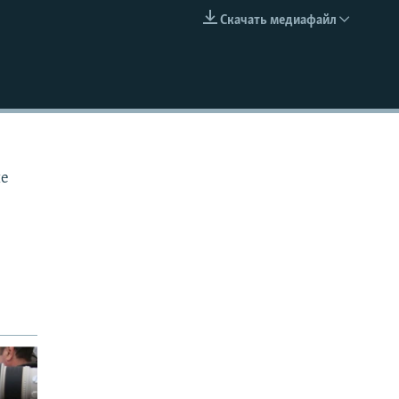
Скачать медиафайл
EMBED
ие