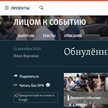
Ссылки
ПРОЕКТЫ
для
Искать
упрощенного
ЛИЦОМ К СОБЫТИЮ
ПРОГРАММЫ
доступа
ПОДКАСТЫ
Вернуться
ВЫПУСКИ
ТЕКСТЫ
ОПИСАНИЕ
АВТОРСКИЕ ПРОЕКТЫ
к
основному
ЦИТАТЫ СВОБОДЫ
12 декабря 2023
Обнулённ
содержанию
МНЕНИЯ
Иван Воронин
Вернутся
КУЛЬТУРА
к
главной
IDEL.РЕАЛИИ
Поделиться
навигации
КАВКАЗ.РЕАЛИИ
Вернутся
Читать без VPN
к
СЕВЕР.РЕАЛИИ
поиску
Приоритетный источник в
СИБИРЬ.РЕАЛИИ
Google