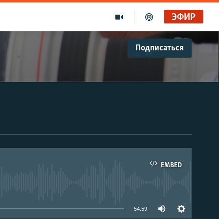
ЭФИР
Подписаться
EMBED
able
54:59