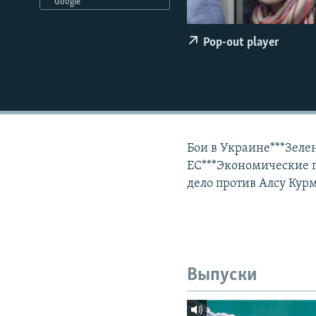
РАСПИСАНИЕ ВЕЩАНИЯ
Google
ПОДПИШИТЕСЬ НА РАССЫЛКУ
Pop-out player
Бои в Украине***Зеле
ЕС***Экономические 
дело против Алсу Ку
Выпуски