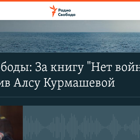
ПОДПИСАТЬСЯ
боды: За книгу "Нет войн
Apple Podcasts
тив Алсу Курмашевой
SoundCloud
CastBox
No media source currently avail
YouTube