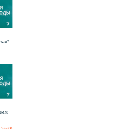
ься?
реем
 части