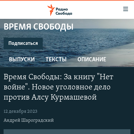
Ссылки
для
упрощенного
ВРЕМЯ СВОБОДЫ
ПРОГРАММЫ
доступа
ПОДКАСТЫ
Подписаться
Вернуться
к
ПОДПИСАТЬСЯ
АВТОРСКИЕ ПРОЕКТЫ
основному
ВЫПУСКИ
ТЕКСТЫ
ОПИСАНИЕ
ЦИТАТЫ СВОБОДЫ
содержанию
SoundCloud
Вернутся
МНЕНИЯ
Время Свободы: За книгу "Нет
к
КУЛЬТУРА
войне". Новое уголовное дело
главной
CastBox
навигации
IDEL.РЕАЛИИ
против Алсу Курмашевой
Вернутся
КАВКАЗ.РЕАЛИИ
YouTube
к
12 декабря 2023
СЕВЕР.РЕАЛИИ
поиску
Андрей Шароградский
Подписаться
СИБИРЬ.РЕАЛИИ