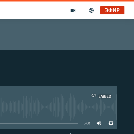
ЭФИР
EMBED
able
5:00