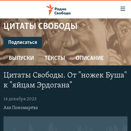
Ссылки
для
упрощенного
ЦИТАТЫ СВОБОДЫ
ПРОГРАММЫ
доступа
ПОДКАСТЫ
Подписаться
Вернуться
к
ПОДПИСАТЬСЯ
АВТОРСКИЕ ПРОЕКТЫ
основному
ВЫПУСКИ
ТЕКСТЫ
ОПИСАНИЕ
ЦИТАТЫ СВОБОДЫ
содержанию
Spotify
Вернутся
МНЕНИЯ
Цитаты Свободы. От "ножек Буша"
к
КУЛЬТУРА
к "яйцам Эрдогана"
главной
CastBox
навигации
IDEL.РЕАЛИИ
14 декабря 2023
Вернутся
КАВКАЗ.РЕАЛИИ
YouTube
Аля Пономарёва
к
СЕВЕР.РЕАЛИИ
поиску
Подписаться
СИБИРЬ.РЕАЛИИ