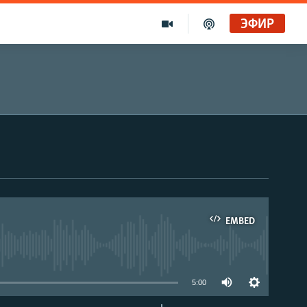
ЭФИР
EMBED
able
5:00