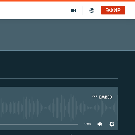
ЭФИР
EMBED
able
5:00