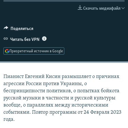
РАСПИСАНИЕ ВЕЩАНИЯ
Скачать медиафайл
ПОДПИШИТЕСЬ НА РАССЫЛКУ
Поделиться
СОЦИАЛЬНЫЕ СЕТИ
Читать без VPN
Приоритетный источник в Google
Все сайты РСЕ/РС
Пианист Евгений Кисин размышляет о причинах
агрессии России против Украины, о
беспринципности политиков, о попытках бойкота
русской музыки в частности и русской культуры
вообще, о параллелях между историческими
событиями. Повтор программы от 24 Февраля 2023
года.