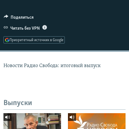
РАСПИСАНИЕ ВЕЩАНИЯ
ПОДПИШИТЕСЬ НА РАССЫЛКУ
Поделиться
Читать без VPN
СОЦИАЛЬНЫЕ СЕТИ
Приоритетный источник в Google
Новости Радио Свобода: итоговый выпуск
Все сайты РСЕ/РС
Выпуски