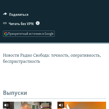
РАСПИСАНИЕ ВЕЩАНИЯ
ПОДПИШИТЕСЬ НА РАССЫЛКУ
Поделиться
Читать без VPN
СОЦИАЛЬНЫЕ СЕТИ
Приоритетный источник в Google
Новости Радио Свобода: точность, оперативность,
Все сайты РСЕ/РС
беспристрастность
Выпуски