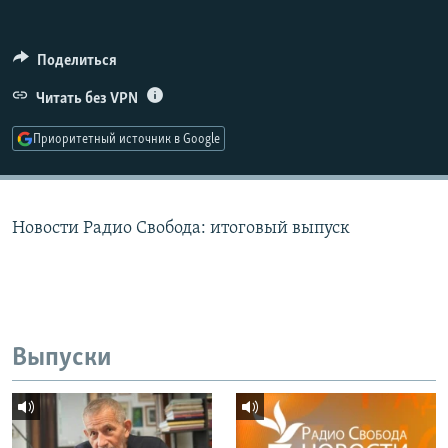
РАСПИСАНИЕ ВЕЩАНИЯ
ПОДПИШИТЕСЬ НА РАССЫЛКУ
Поделиться
Читать без VPN
СОЦИАЛЬНЫЕ СЕТИ
Приоритетный источник в Google
Новости Радио Свобода: итоговый выпуск
Все сайты РСЕ/РС
Выпуски