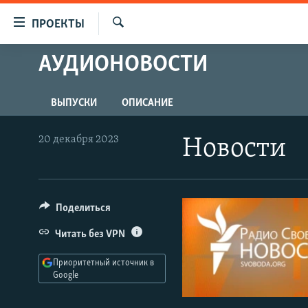
Ссылки
ПРОЕКТЫ
для
Искать
упрощенного
АУДИОНОВОСТИ
ПРОГРАММЫ
доступа
ПОДКАСТЫ
Вернуться
ВЫПУСКИ
ОПИСАНИЕ
АВТОРСКИЕ ПРОЕКТЫ
к
основному
ЦИТАТЫ СВОБОДЫ
20 декабря 2023
Новости
содержанию
МНЕНИЯ
Вернутся
КУЛЬТУРА
к
главной
Поделиться
IDEL.РЕАЛИИ
навигации
КАВКАЗ.РЕАЛИИ
Читать без VPN
Вернутся
к
СЕВЕР.РЕАЛИИ
Приоритетный источник в
поиску
Google
СИБИРЬ.РЕАЛИИ