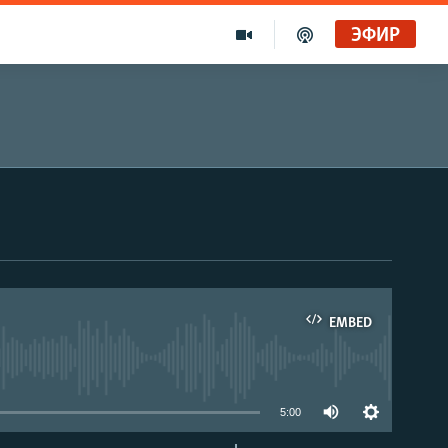
ЭФИР
EMBED
able
5:00