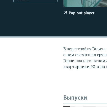
РАСПИСАНИЕ ВЕЩАНИЯ
ПОДПИШИТЕСЬ НА РАССЫЛКУ
Pop-out player
В перестройку Галича
о нем съемочная групп
Герои подкаста вспом
квартирники 90-х на
Выпуски