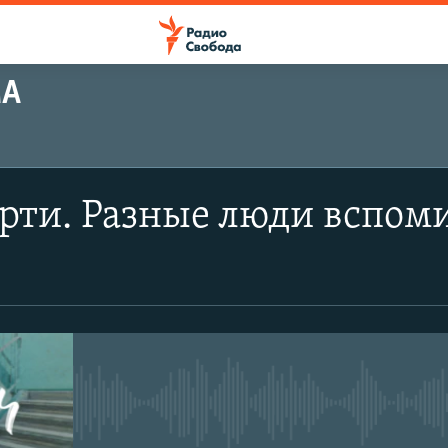
МА
рти. Разные люди вспом
No media source currently avail