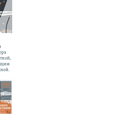
з
ора
ткой,
ущим
ной.