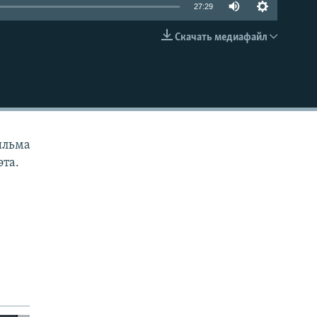
27:29
Скачать медиафайл
EMBED
ильма
эта.