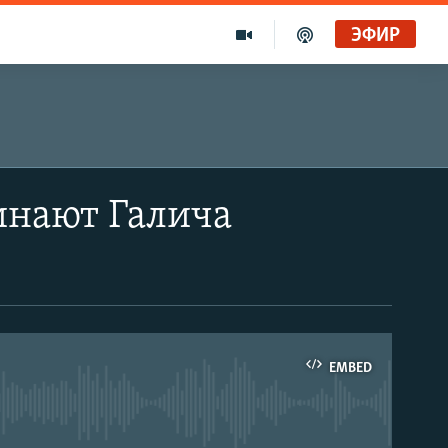
ЭФИР
инают Галича
EMBED
able