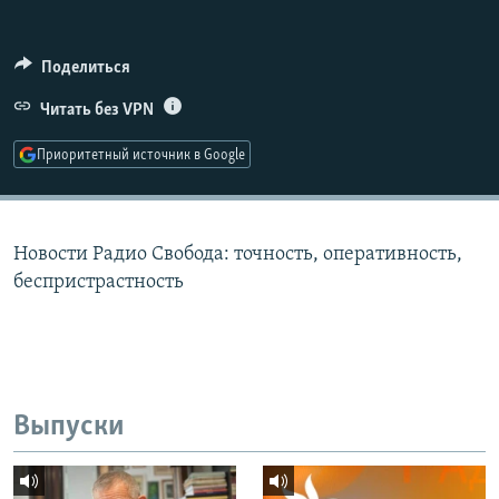
РАСПИСАНИЕ ВЕЩАНИЯ
ПОДПИШИТЕСЬ НА РАССЫЛКУ
Поделиться
Читать без VPN
СОЦИАЛЬНЫЕ СЕТИ
Приоритетный источник в Google
Новости Радио Свобода: точность, оперативность,
Все сайты РСЕ/РС
беспристрастность
Выпуски