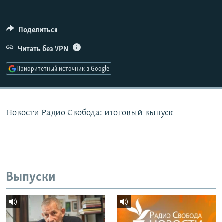
РАСПИСАНИЕ ВЕЩАНИЯ
ПОДПИШИТЕСЬ НА РАССЫЛКУ
Поделиться
Читать без VPN
СОЦИАЛЬНЫЕ СЕТИ
Приоритетный источник в Google
Новости Радио Свобода: итоговый выпуск
Все сайты РСЕ/РС
Выпуски