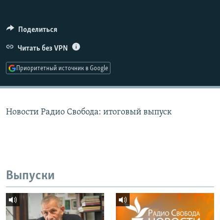
РАСПИСАНИЕ ВЕЩАНИЯ
ПОДПИШИТЕСЬ НА РАССЫЛКУ
Поделиться
Читать без VPN
СОЦИАЛЬНЫЕ СЕТИ
Приоритетный источник в Google
Новости Радио Свобода: итоговый выпуск
Все сайты РСЕ/РС
Выпуски