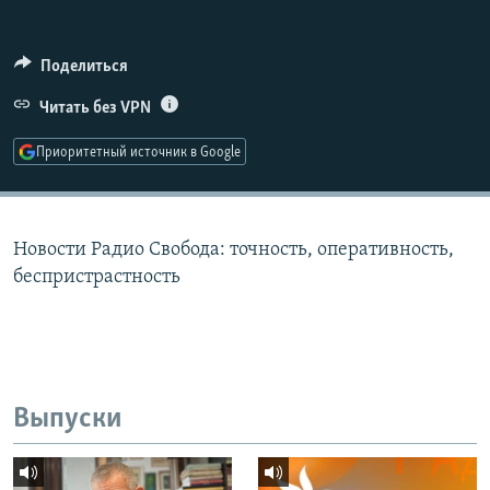
РАСПИСАНИЕ ВЕЩАНИЯ
ПОДПИШИТЕСЬ НА РАССЫЛКУ
Поделиться
Читать без VPN
СОЦИАЛЬНЫЕ СЕТИ
Приоритетный источник в Google
Новости Радио Свобода: точность, оперативность,
Все сайты РСЕ/РС
беспристрастность
Выпуски