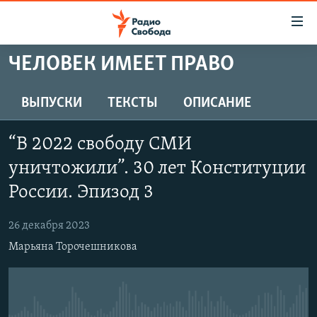
Ссылки
для
упрощенного
ЧЕЛОВЕК ИМЕЕТ ПРАВО
ПРОГРАММЫ
доступа
ПОДКАСТЫ
ВЫПУСКИ
ТЕКСТЫ
ОПИСАНИЕ
Вернуться
к
АВТОРСКИЕ ПРОЕКТЫ
основному
“В 2022 свободу СМИ
ЦИТАТЫ СВОБОДЫ
содержанию
уничтожили”. 30 лет Конституции
Вернутся
МНЕНИЯ
России. Эпизод 3
к
КУЛЬТУРА
главной
26 декабря 2023
навигации
IDEL.РЕАЛИИ
Вернутся
Марьяна Торочешникова
КАВКАЗ.РЕАЛИИ
к
СЕВЕР.РЕАЛИИ
поиску
СИБИРЬ.РЕАЛИИ