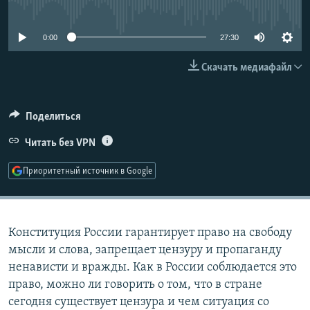
No media source currently available
РАСПИСАНИЕ ВЕЩАНИЯ
ПОДПИШИТЕСЬ НА РАССЫЛКУ
0:00
27:30
Скачать медиафайл
СОЦИАЛЬНЫЕ СЕТИ
Поделиться
Читать без VPN
Все сайты РСЕ/РС
Приоритетный источник в Google
Конституция России гарантирует право на свободу
мысли и слова, запрещает цензуру и пропаганду
ненависти и вражды. Как в России соблюдается это
право, можно ли говорить о том, что в стране
сегодня существует цензура и чем ситуация со