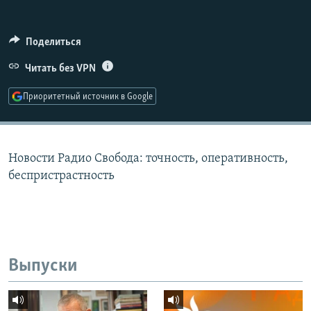
РАСПИСАНИЕ ВЕЩАНИЯ
ПОДПИШИТЕСЬ НА РАССЫЛКУ
Поделиться
Читать без VPN
СОЦИАЛЬНЫЕ СЕТИ
Приоритетный источник в Google
Новости Радио Свобода: точность, оперативность,
Все сайты РСЕ/РС
беспристрастность
Выпуски