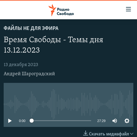
Ссылки
для
упрощенного
ФАЙЛЫ НЕ ДЛЯ ЭФИРА
ПРОГРАММЫ
доступа
Время Свободы - Темы дня
ПОДКАСТЫ
Вернуться
13.12.2023
к
АВТОРСКИЕ ПРОЕКТЫ
основному
13 декабря 2023
ЦИТАТЫ СВОБОДЫ
содержанию
Андрей Шароградский
Вернутся
МНЕНИЯ
к
КУЛЬТУРА
главной
навигации
IDEL.РЕАЛИИ
Вернутся
No media source currently available
КАВКАЗ.РЕАЛИИ
к
СЕВЕР.РЕАЛИИ
поиску
0:00
27:29
СИБИРЬ.РЕАЛИИ
Скачать медиафайл