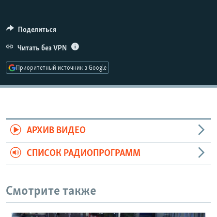
РАСПИСАНИЕ ВЕЩАНИЯ
ПОДПИШИТЕСЬ НА РАССЫЛКУ
Поделиться
Читать без VPN
СОЦИАЛЬНЫЕ СЕТИ
Приоритетный источник в Google
Все сайты РСЕ/РС
АРХИВ ВИДЕО
СПИСОК РАДИОПРОГРАММ
Смотрите также