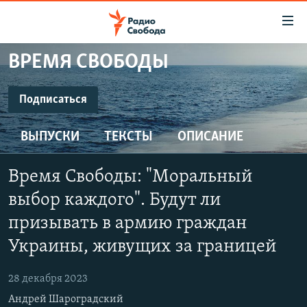
Ссылки
для
упрощенного
ВРЕМЯ СВОБОДЫ
ПРОГРАММЫ
доступа
ПОДКАСТЫ
Подписаться
Вернуться
к
ПОДПИСАТЬСЯ
АВТОРСКИЕ ПРОЕКТЫ
основному
ВЫПУСКИ
ТЕКСТЫ
ОПИСАНИЕ
ЦИТАТЫ СВОБОДЫ
содержанию
SoundCloud
Вернутся
МНЕНИЯ
Время Свободы: "Моральный
к
КУЛЬТУРА
выбор каждого". Будут ли
главной
CastBox
навигации
IDEL.РЕАЛИИ
призывать в армию граждан
Вернутся
Украины, живущих за границей
КАВКАЗ.РЕАЛИИ
YouTube
к
СЕВЕР.РЕАЛИИ
поиску
28 декабря 2023
Подписаться
СИБИРЬ.РЕАЛИИ
Андрей Шароградский