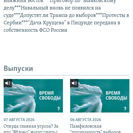
Ближний Восток***Приговор по "Маяковскому
делу***Навальный вновь не появился на
суде***Допустят ли Трампа до выборов***Протесты в
Сербии***"Дача Хрущева" в Пицунде передана в
собственность ФСО России
Выпуски
07 АВГУСТА 2026
06 АВГУСТА 2026
Откуда главная угроза? За
Памфиловская
что "Яблоко" могут снять с
"прозрачность" выборов,