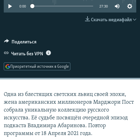
РАСПИСАНИЕ ВЕЩАНИЯ
0:00
27:30
ПОДПИШИТЕСЬ НА РАССЫЛКУ
Скачать медиафайл
СОЦИАЛЬНЫЕ СЕТИ
Поделиться
Читать без VPN
Приоритетный источник в Google
Все сайты РСЕ/РС
Одна из блестящих светских львиц своей эпохи,
жена американских миллионеров Марджори Пост
собрала уникальную коллекцию русского
искусства. Её судьбе посвящён очередной эпизод
подкаста Владимира Абаринова. Повтор
программы от 18 Апреля 2021 года.