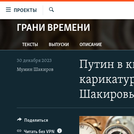
Ссылки
ПРОЕКТЫ
для
Искать
упрощенного
ГРАНИ ВРЕМЕНИ
ПРОГРАММЫ
доступа
ПОДКАСТЫ
Вернуться
ТЕКСТЫ
ВЫПУСКИ
ОПИСАНИЕ
АВТОРСКИЕ ПРОЕКТЫ
к
основному
ЦИТАТЫ СВОБОДЫ
30 декабря 2023
Путин в к
содержанию
МНЕНИЯ
Мумин Шакиров
Вернутся
карикату
КУЛЬТУРА
к
главной
IDEL.РЕАЛИИ
Шакиров
навигации
КАВКАЗ.РЕАЛИИ
Вернутся
к
СЕВЕР.РЕАЛИИ
поиску
Поделиться
СИБИРЬ.РЕАЛИИ
Читать без VPN