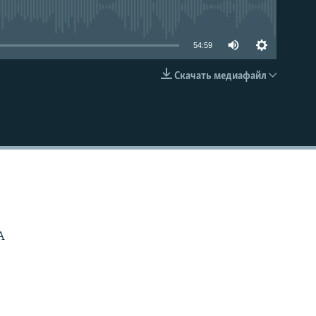
able
54:59
Скачать медиафайл
EMBED
А