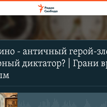
ПОДПИСАТЬСЯ
ино - античный герой-зл
Apple Podcasts
рный диктатор? | Грани
Spotify
ым
CastBox
Подписаться