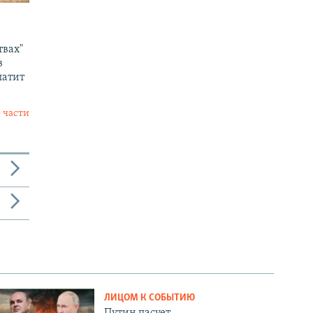
твах"
в
латит
 части
ЛИЦОМ К СОБЫТИЮ
Путин пасует