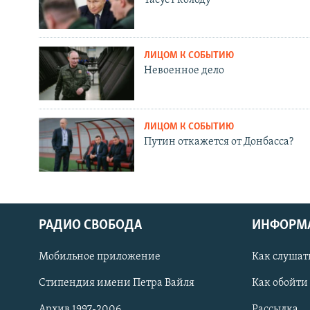
ЛИЦОМ К СОБЫТИЮ
Невоенное дело
ЛИЦОМ К СОБЫТИЮ
Путин откажется от Донбасса?
РАДИО СВОБОДА
ИНФОРМ
Мобильное приложение
Как слушат
СОЦИАЛЬНЫЕ СЕТИ
Стипендия имени Петра Вайля
Как обойти
Архив 1997-2006
Рассылка