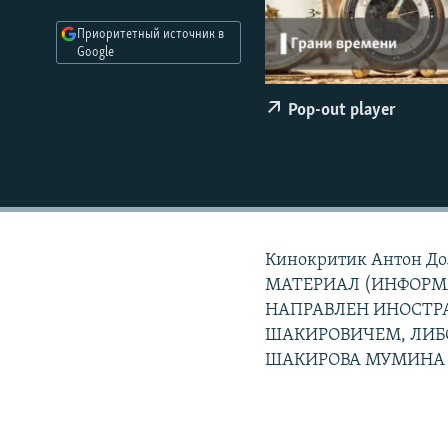
РАСПИСАНИЕ ВЕЩАНИЯ
Приоритетный источник в
ПОДПИШИТЕСЬ НА РАССЫЛКУ
Google
Pop-out player
Кинокритик Антон Д
МАТЕРИАЛ (ИНФОРМА
НАПРАВЛЕН ИНОСТ
ШАКИРОВИЧЕМ, ЛИБ
ШАКИРОВА МУМИНА 