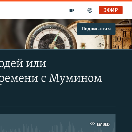
ЭФИР
Подписаться
одей или
 времени с Мумином
EMBED