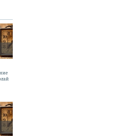
ение
олай