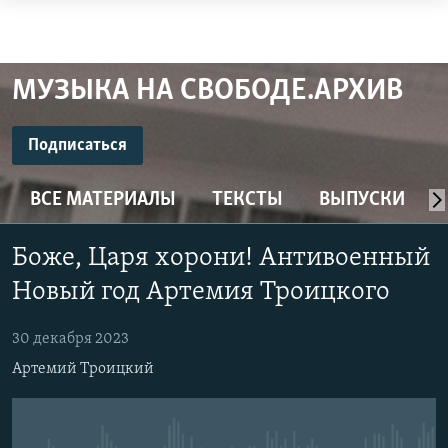
Ссылки
для
ПРОГРАММЫ
упрощенного
ПОДКАСТЫ
МУЗЫКА НА СВОБОДЕ.АРХИВ
доступа
АВТОРСКИЕ ПРОЕКТЫ
Подписаться
Вернуться
ЦИТАТЫ СВОБОДЫ
к
ПОДПИСАТЬСЯ
МНЕНИЯ
основному
ВСЕ МАТЕРИАЛЫ
ТЕКСТЫ
ВЫПУСКИ
содержанию
КУЛЬТУРА
CastBox
Вернутся
Боже, Царя хорони! Антивоенный
IDEL.РЕАЛИИ
к
Новый год Артемия Троицкого
главной
КАВКАЗ.РЕАЛИИ
Подписаться
навигации
СЕВЕР.РЕАЛИИ
30 декабря 2023
Вернутся
СИБИРЬ.РЕАЛИИ
Артемий Троицкий
к
поиску
РАСПИСАНИЕ ВЕЩАНИЯ
ПОДПИШИТЕСЬ НА РАССЫЛКУ