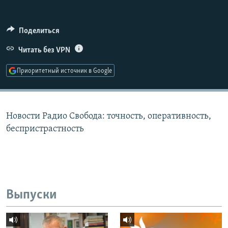
РАСПИСАНИЕ ВЕЩАНИЯ
ПОДПИШИТЕСЬ НА РАССЫЛКУ
Поделиться
Читать без VPN
СОЦИАЛЬНЫЕ СЕТИ
Приоритетный источник в Google
Новости Радио Свобода: точность, оперативность,
Все сайты РСЕ/РС
беспристрастность
Выпуски