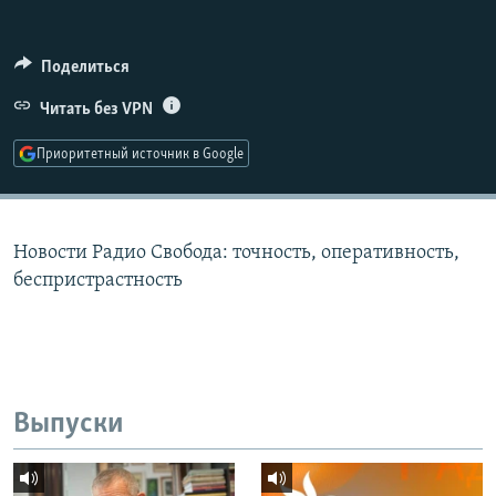
РАСПИСАНИЕ ВЕЩАНИЯ
ПОДПИШИТЕСЬ НА РАССЫЛКУ
Поделиться
Читать без VPN
СОЦИАЛЬНЫЕ СЕТИ
Приоритетный источник в Google
Новости Радио Свобода: точность, оперативность,
Все сайты РСЕ/РС
беспристрастность
Выпуски