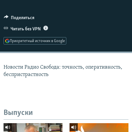
РАСПИСАНИЕ ВЕЩАНИЯ
ПОДПИШИТЕСЬ НА РАССЫЛКУ
Поделиться
Читать без VPN
СОЦИАЛЬНЫЕ СЕТИ
Приоритетный источник в Google
Новости Радио Свобода: точность, оперативность,
Все сайты РСЕ/РС
беспристрастность
Выпуски