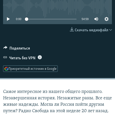
РАСПИСАНИЕ ВЕЩАНИЯ
No media source currently available
ПОДПИШИТЕСЬ НА РАССЫЛКУ
0:00
54:59
СОЦИАЛЬНЫЕ СЕТИ
Скачать медиафайл
Поделиться
Читать без VPN
Все сайты РСЕ/РС
Приоритетный источник в Google
Самое интересное из нашего общего прошлого.
Незавершенная история. Незажитые раны. Все еще
живые надежды. Могла ли Россия пойти другим
путем? Радио Свобода на этой неделе 20 лет назад.