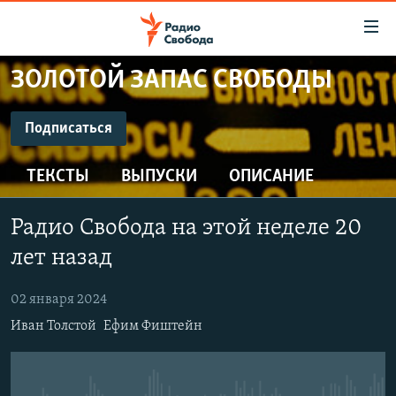
Ссылки
для
упрощенного
ЗОЛОТОЙ ЗАПАС СВОБОДЫ
ПРОГРАММЫ
доступа
ПОДКАСТЫ
Подписаться
Вернуться
к
ПОДПИСАТЬСЯ
АВТОРСКИЕ ПРОЕКТЫ
основному
ТЕКСТЫ
ВЫПУСКИ
ОПИСАНИЕ
ЦИТАТЫ СВОБОДЫ
содержанию
CastBox
Вернутся
МНЕНИЯ
Радио Свобода на этой неделе 20
к
КУЛЬТУРА
лет назад
главной
Подписаться
навигации
IDEL.РЕАЛИИ
02 января 2024
Вернутся
КАВКАЗ.РЕАЛИИ
Иван Толстой
Ефим Фиштейн
к
СЕВЕР.РЕАЛИИ
поиску
СИБИРЬ.РЕАЛИИ