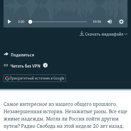
РАСПИСАНИЕ ВЕЩАНИЯ
No media source currently available
ПОДПИШИТЕСЬ НА РАССЫЛКУ
0:00
54:59
СОЦИАЛЬНЫЕ СЕТИ
Скачать медиафайл
Поделиться
Читать без VPN
Все сайты РСЕ/РС
Приоритетный источник в Google
Самое интересное из нашего общего прошлого.
Незавершенная история. Незажитые раны. Все еще
живые надежды. Могла ли Россия пойти другим
путем? Радио Свобода на этой неделе 20 лет назад.