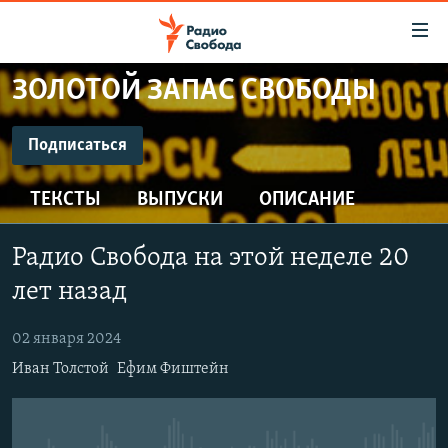
Ссылки
для
упрощенного
ЗОЛОТОЙ ЗАПАС СВОБОДЫ
ПРОГРАММЫ
доступа
ПОДКАСТЫ
Подписаться
Вернуться
к
ПОДПИСАТЬСЯ
АВТОРСКИЕ ПРОЕКТЫ
основному
ТЕКСТЫ
ВЫПУСКИ
ОПИСАНИЕ
ЦИТАТЫ СВОБОДЫ
содержанию
CastBox
Вернутся
МНЕНИЯ
Радио Свобода на этой неделе 20
к
КУЛЬТУРА
лет назад
главной
Подписаться
навигации
IDEL.РЕАЛИИ
02 января 2024
Вернутся
КАВКАЗ.РЕАЛИИ
Иван Толстой
Ефим Фиштейн
к
СЕВЕР.РЕАЛИИ
поиску
СИБИРЬ.РЕАЛИИ