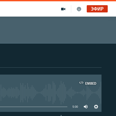
ЭФИР
EMBED
able
5:00