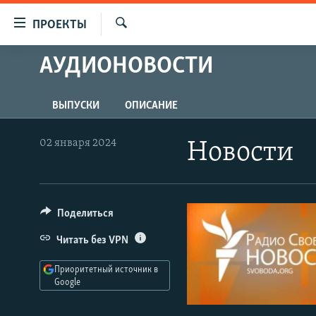
Ссылки
ПРОЕКТЫ
для
Искать
упрощенного
АУДИОНОВОСТИ
ПРОГРАММЫ
доступа
ПОДКАСТЫ
Вернуться
ВЫПУСКИ
ОПИСАНИЕ
АВТОРСКИЕ ПРОЕКТЫ
к
основному
ЦИТАТЫ СВОБОДЫ
02 января 2024
Новости
содержанию
МНЕНИЯ
Вернутся
КУЛЬТУРА
к
главной
Поделиться
IDEL.РЕАЛИИ
навигации
КАВКАЗ.РЕАЛИИ
Читать без VPN
Вернутся
к
СЕВЕР.РЕАЛИИ
Приоритетный источник в
поиску
Google
СИБИРЬ.РЕАЛИИ