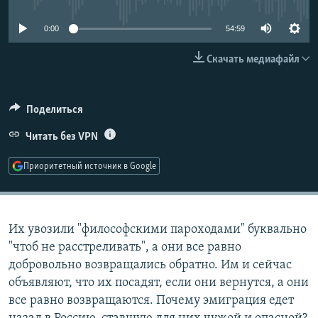
РАСПИСАНИЕ ВЕЩАНИЯ
0:00
54:59
ПОДПИШИТЕСЬ НА РАССЫЛКУ
Скачать медиафайл
СОЦИАЛЬНЫЕ СЕТИ
Поделиться
Читать без VPN
Приоритетный источник в Google
Все сайты РСЕ/РС
Их увозили "философскими пароходами" буквально
"чтоб не расстреливать", а они все равно
добровольно возвращались обратно. Им и сейчас
объявляют, что их посадят, если они вернутся, а они
все равно возвращаются. Почему эмиграция едет