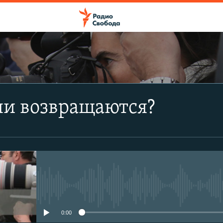
ПОДПИСАТЬСЯ
ни возвращаются?
Apple Podcasts
CastBox
Подписаться
No media source currently avail
0:00