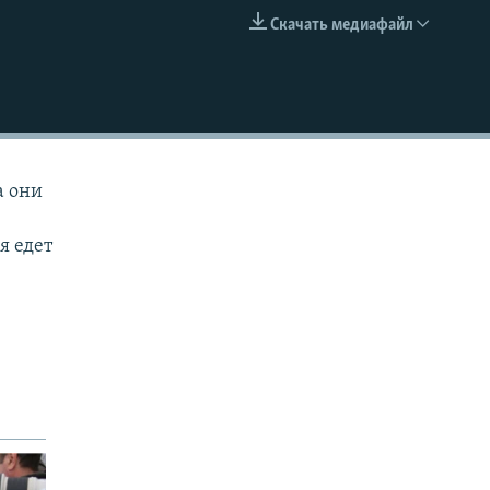
Скачать медиафайл
EMBED
а они
х
я едет