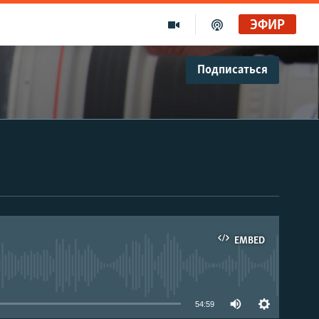
ЭФИР
Подписаться
EMBED
able
54:59