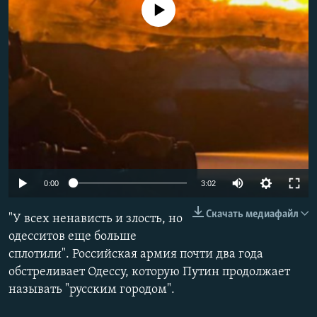
No media source currently available
РАСПИСАНИЕ ВЕЩАНИЯ
ПОДПИШИТЕСЬ НА РАССЫЛКУ
СОЦИАЛЬНЫЕ СЕТИ
Все сайты РСЕ/РС
Auto
0:00
3:02
240p
Скачать медиафайл
"У всех ненависть и злость, но
360p
одесситов еще больше
сплотили". Российская армия почти два года
480p
обстреливает Одессу, которую Путин продолжает
720p
называть "русским городом".
1080p