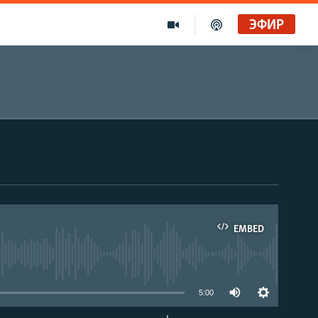
ЭФИР
EMBED
able
5:00