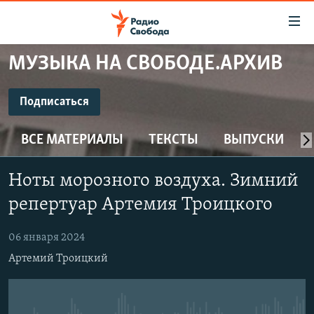
Ссылки
для
упрощенного
МУЗЫКА НА СВОБОДЕ.АРХИВ
ПРОГРАММЫ
доступа
ПОДКАСТЫ
Подписаться
Вернуться
к
ПОДПИСАТЬСЯ
АВТОРСКИЕ ПРОЕКТЫ
основному
ВСЕ МАТЕРИАЛЫ
ТЕКСТЫ
ВЫПУСКИ
ЦИТАТЫ СВОБОДЫ
содержанию
CastBox
Вернутся
МНЕНИЯ
Ноты морозного воздуха. Зимний
к
КУЛЬТУРА
репертуар Артемия Троицкого
главной
Подписаться
навигации
IDEL.РЕАЛИИ
06 января 2024
Вернутся
КАВКАЗ.РЕАЛИИ
Артемий Троицкий
к
СЕВЕР.РЕАЛИИ
поиску
СИБИРЬ.РЕАЛИИ