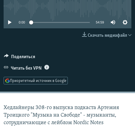
РАСПИСАНИЕ ВЕЩАНИЯ
No media source currently available
ПОДПИШИТЕСЬ НА РАССЫЛКУ
0:00
54:59
СОЦИАЛЬНЫЕ СЕТИ
Скачать медиафайл
Поделиться
Читать без VPN
Все сайты РСЕ/РС
Приоритетный источник в Google
Хедлайнеры 308-го выпуска подкаста Артемия
Троицкого "Музыка на Свободе" - музыканты,
сотрудничающие с лейблом Nordic Notes