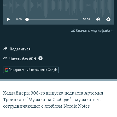
РАСПИСАНИЕ ВЕЩАНИЯ
No media source currently available
ПОДПИШИТЕСЬ НА РАССЫЛКУ
0:00
54:59
СОЦИАЛЬНЫЕ СЕТИ
Скачать медиафайл
Поделиться
Читать без VPN
Все сайты РСЕ/РС
Приоритетный источник в Google
Хедлайнеры 308-го выпуска подкаста Артемия
Троицкого "Музыка на Свободе" - музыканты,
сотрудничающие с лейблом Nordic Notes