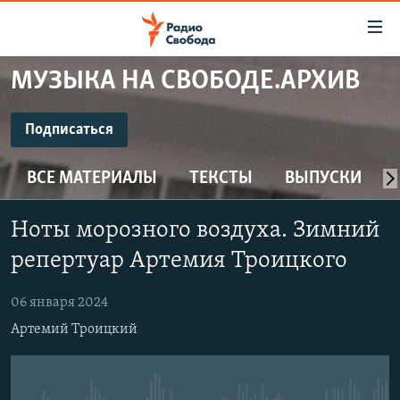
Ссылки
для
упрощенного
МУЗЫКА НА СВОБОДЕ.АРХИВ
ПРОГРАММЫ
доступа
ПОДКАСТЫ
Подписаться
Вернуться
к
ПОДПИСАТЬСЯ
АВТОРСКИЕ ПРОЕКТЫ
основному
ВСЕ МАТЕРИАЛЫ
ТЕКСТЫ
ВЫПУСКИ
ЦИТАТЫ СВОБОДЫ
содержанию
CastBox
Вернутся
МНЕНИЯ
Ноты морозного воздуха. Зимний
к
КУЛЬТУРА
репертуар Артемия Троицкого
главной
Подписаться
навигации
IDEL.РЕАЛИИ
06 января 2024
Вернутся
КАВКАЗ.РЕАЛИИ
Артемий Троицкий
к
СЕВЕР.РЕАЛИИ
поиску
СИБИРЬ.РЕАЛИИ