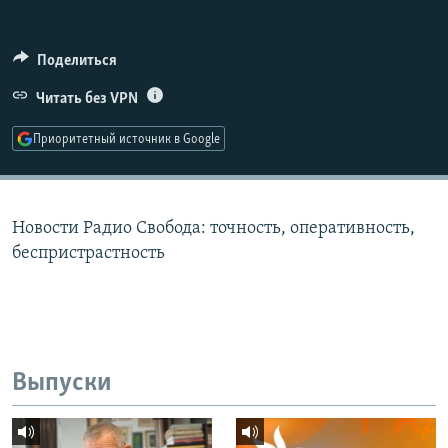
РАСПИСАНИЕ ВЕЩАНИЯ
ПОДПИШИТЕСЬ НА РАССЫЛКУ
Поделиться
Читать без VPN
СОЦИАЛЬНЫЕ СЕТИ
Приоритетный источник в Google
Новости Радио Свобода: точность, оперативность,
Все сайты РСЕ/РС
беспристрастность
Выпуски