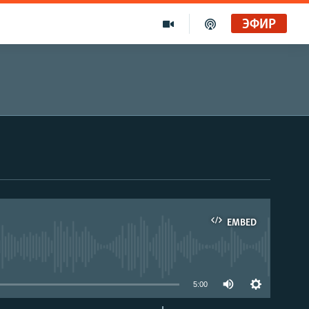
ЭФИР
EMBED
able
5:00