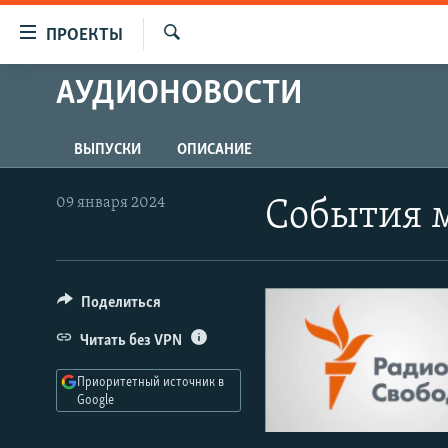
Ссылки
ПРОЕКТЫ
для
Искать
упрощенного
АУДИОНОВОСТИ
ПРОГРАММЫ
доступа
ПОДКАСТЫ
Вернуться
ВЫПУСКИ
ОПИСАНИЕ
АВТОРСКИЕ ПРОЕКТЫ
к
основному
ЦИТАТЫ СВОБОДЫ
09 января 2024
События 
содержанию
МНЕНИЯ
Вернутся
КУЛЬТУРА
к
главной
Поделиться
IDEL.РЕАЛИИ
навигации
КАВКАЗ.РЕАЛИИ
Читать без VPN
Вернутся
к
СЕВЕР.РЕАЛИИ
Приоритетный источник в
поиску
Google
СИБИРЬ.РЕАЛИИ