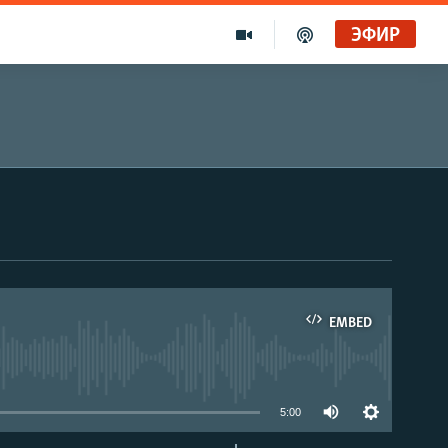
ЭФИР
EMBED
able
5:00