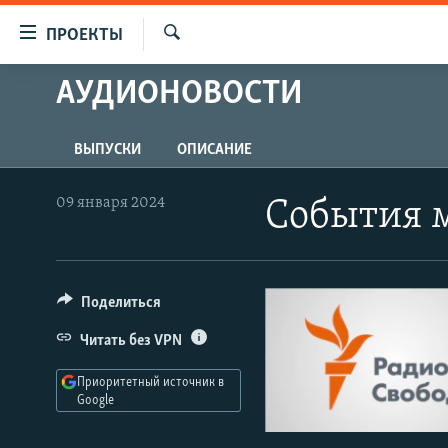
Ссылки
ПРОЕКТЫ
для
Искать
упрощенного
АУДИОНОВОСТИ
ПРОГРАММЫ
доступа
ПОДКАСТЫ
Вернуться
ВЫПУСКИ
ОПИСАНИЕ
АВТОРСКИЕ ПРОЕКТЫ
к
основному
ЦИТАТЫ СВОБОДЫ
09 января 2024
События 
содержанию
МНЕНИЯ
Вернутся
КУЛЬТУРА
к
главной
Поделиться
IDEL.РЕАЛИИ
навигации
КАВКАЗ.РЕАЛИИ
Читать без VPN
Вернутся
к
СЕВЕР.РЕАЛИИ
Приоритетный источник в
поиску
Google
СИБИРЬ.РЕАЛИИ