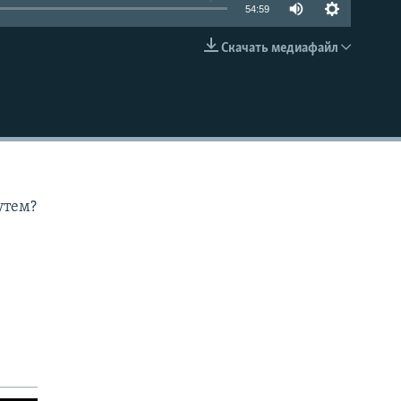
54:59
Скачать медиафайл
EMBED
утем?