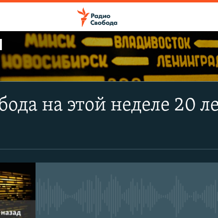
Ы
ПОДПИСАТЬСЯ
бода на этой неделе 20 л
Apple Podcasts
CastBox
Подписаться
No media source currently avail