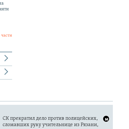
на
мяти
 части