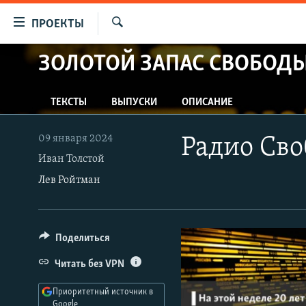
Ссылки
ПРОЕКТЫ
для
Искать
упрощенного
ЗОЛОТОЙ ЗАПАС СВОБОД
ПРОГРАММЫ
доступа
ПОДКАСТЫ
Вернуться
ТЕКСТЫ
ВЫПУСКИ
ОПИСАНИЕ
АВТОРСКИЕ ПРОЕКТЫ
к
основному
ЦИТАТЫ СВОБОДЫ
09 января 2024
Радио Сво
содержанию
МНЕНИЯ
Иван Толстой
Вернутся
Лев Ройтман
КУЛЬТУРА
к
главной
IDEL.РЕАЛИИ
навигации
КАВКАЗ.РЕАЛИИ
Вернутся
Поделиться
к
СЕВЕР.РЕАЛИИ
Читать без VPN
поиску
СИБИРЬ.РЕАЛИИ
Приоритетный источник в
Google