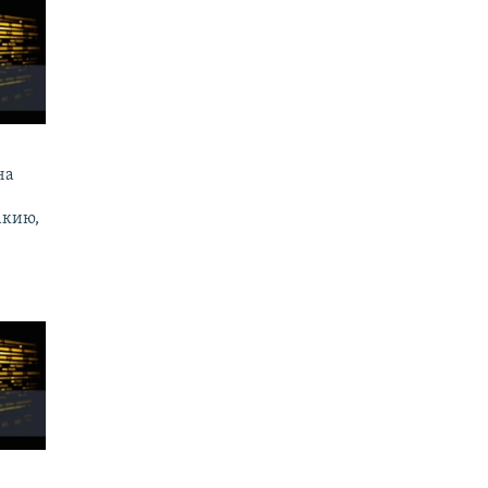
на
акию,