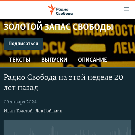
Ссылки
для
упрощенного
ЗОЛОТОЙ ЗАПАС СВОБОДЫ
ПРОГРАММЫ
доступа
ПОДКАСТЫ
Подписаться
Вернуться
к
ПОДПИСАТЬСЯ
АВТОРСКИЕ ПРОЕКТЫ
основному
ТЕКСТЫ
ВЫПУСКИ
ОПИСАНИЕ
ЦИТАТЫ СВОБОДЫ
содержанию
CastBox
Вернутся
МНЕНИЯ
Радио Свобода на этой неделе 20
к
КУЛЬТУРА
лет назад
главной
Подписаться
навигации
IDEL.РЕАЛИИ
09 января 2024
Вернутся
КАВКАЗ.РЕАЛИИ
Иван Толстой
Лев Ройтман
к
СЕВЕР.РЕАЛИИ
поиску
СИБИРЬ.РЕАЛИИ