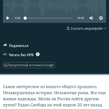
РАСПИСАНИЕ ВЕЩАНИЯ
No media source currently available
ПОДПИШИТЕСЬ НА РАССЫЛКУ
0:00
54:59
СОЦИАЛЬНЫЕ СЕТИ
Скачать медиафайл
Поделиться
Читать без VPN
Все сайты РСЕ/РС
Приоритетный источник в Google
Самое интересное из нашего общего прошлого.
Незавершенная история. Незажитые раны. Все еще
живые надежды. Могла ли Россия пойти другим
путем? Радио Свобода на этой неделе 20 лет назад.