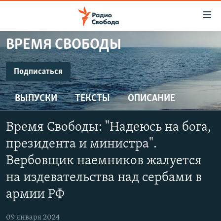
Ссылки
для
упрощенного
ВРЕМЯ СВОБОДЫ
ПРОГРАММЫ
доступа
ПОДКАСТЫ
Подписаться
Вернуться
к
ПОДПИСАТЬСЯ
АВТОРСКИЕ ПРОЕКТЫ
основному
ВЫПУСКИ
ТЕКСТЫ
ОПИСАНИЕ
ЦИТАТЫ СВОБОДЫ
содержанию
SoundCloud
Вернутся
МНЕНИЯ
Время Свободы: "Надеюсь на бога,
к
КУЛЬТУРА
президента и министра".
главной
CastBox
навигации
IDEL.РЕАЛИИ
Вербовщик наемников жалуется
Вернутся
на издевательства над сербами в
КАВКАЗ.РЕАЛИИ
YouTube
к
армии РФ
СЕВЕР.РЕАЛИИ
поиску
Подписаться
СИБИРЬ.РЕАЛИИ
09 января 2024