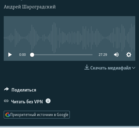
РАСПИСАНИЕ ВЕЩАНИЯ
Андрей Шароградский
ПОДПИШИТЕСЬ НА РАССЫЛКУ
СОЦИАЛЬНЫЕ СЕТИ
No media source currently available
0:00
27:29
Скачать медиафайл
Все сайты РСЕ/РС
Поделиться
Читать без VPN
Приоритетный источник в Google