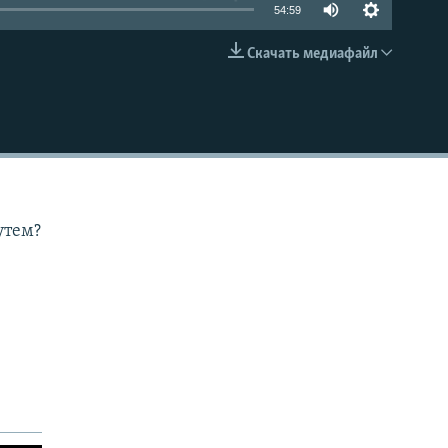
54:59
Скачать медиафайл
EMBED
утем?