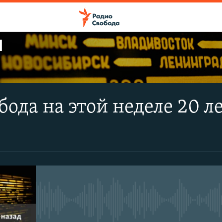
Ы
ПОДПИСАТЬСЯ
бода на этой неделе 20 л
Apple Podcasts
CastBox
Подписаться
No media source currently avail