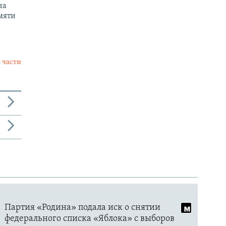
на
мяти
 части