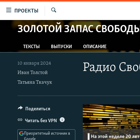
Ссылки
ПРОЕКТЫ
для
Искать
упрощенного
ЗОЛОТОЙ ЗАПАС СВОБОД
ПРОГРАММЫ
доступа
ПОДКАСТЫ
Вернуться
ТЕКСТЫ
ВЫПУСКИ
ОПИСАНИЕ
АВТОРСКИЕ ПРОЕКТЫ
к
основному
ЦИТАТЫ СВОБОДЫ
10 января 2024
Радио Сво
содержанию
МНЕНИЯ
Иван Толстой
Вернутся
Татьяна Ткачук
КУЛЬТУРА
к
главной
IDEL.РЕАЛИИ
навигации
КАВКАЗ.РЕАЛИИ
Вернутся
Поделиться
к
СЕВЕР.РЕАЛИИ
Читать без VPN
поиску
СИБИРЬ.РЕАЛИИ
Приоритетный источник в
Google