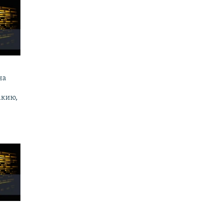
на
акию,