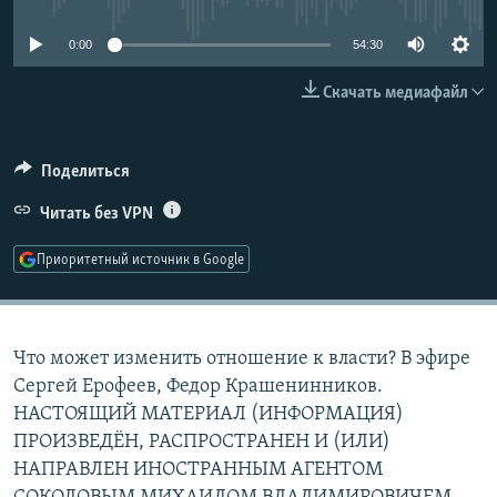
РАСПИСАНИЕ ВЕЩАНИЯ
0:00
54:30
ПОДПИШИТЕСЬ НА РАССЫЛКУ
Скачать медиафайл
СОЦИАЛЬНЫЕ СЕТИ
Поделиться
Читать без VPN
Приоритетный источник в Google
Все сайты РСЕ/РС
Что может изменить отношение к власти? В эфире
Сергей Ерофеев, Федор Крашенинников.
НАСТОЯЩИЙ МАТЕРИАЛ (ИНФОРМАЦИЯ)
ПРОИЗВЕДЁН, РАСПРОСТРАНЕН И (ИЛИ)
НАПРАВЛЕН ИНОСТРАННЫМ АГЕНТОМ