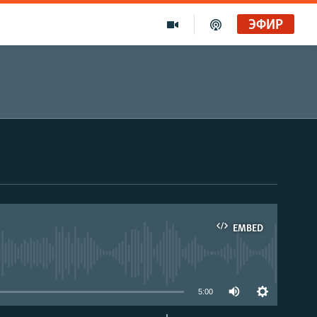
ЭФИР
EMBED
able
5:00