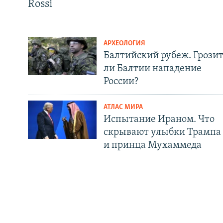
Rossi
АРХЕОЛОГИЯ
Балтийский рубеж. Грози
СОЦИАЛЬНЫЕ СЕТИ
ли Балтии нападение
России?
АТЛАС МИРА
Испытание Ираном. Что
скрывают улыбки Трампа
Все сайты РСЕ/РС
и принца Мухаммеда
РАДИО СВОБОДА
ИНФОРМ