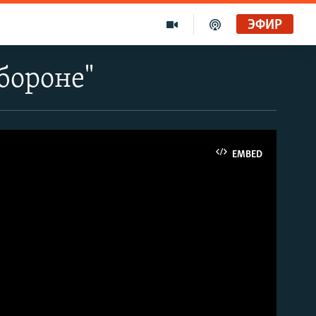
ЭФИР
бороне"
EMBED