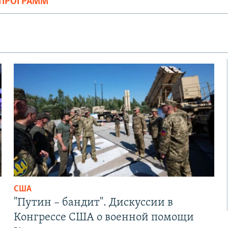
ОПРОГРАММ
Auto
240p
360p
720p
1080p
США
"Путин – бандит". Дискуссии в
Конгрессе США о военной помощи