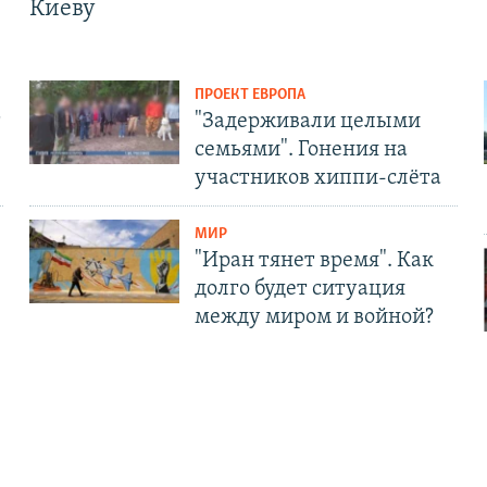
Киеву
ПРОЕКТ ЕВРОПА
т
"Задерживали целыми
семьями". Гонения на
участников хиппи-слёта
МИР
"Иран тянет время". Как
долго будет ситуация
между миром и войной?
АЦИЯ
СОЦИАЛЬНЫЕ СЕТИ