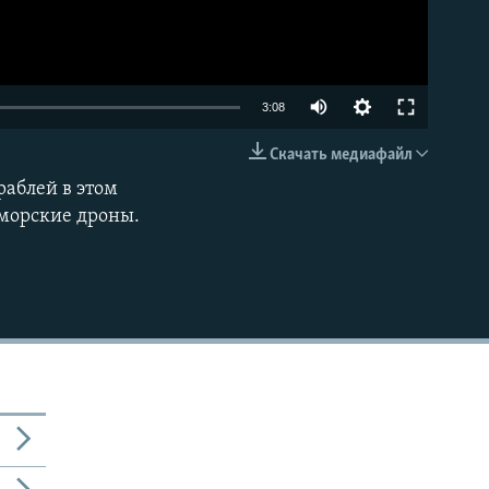
Auto
3:08
240p
Скачать медиафайл
EMBED
360p
раблей в этом
 морские дроны.
480p
720p
1080p